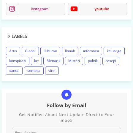
instagram
youtube
LABELS
Artis
Global
Hiburan
Ilmiah
informasi
keluarga
konspirasi
krt
Menarik
Misteri
politik
resepi
santai
semasa
viral
Follow by Email
Get Notified About Next Update Direct to Your
inbox