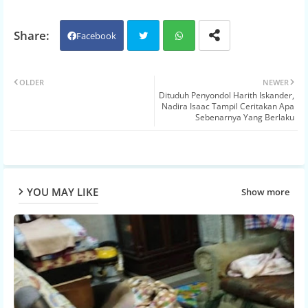
Facebook
Twit
Wh
OLDER
NEWER
Dituduh Penyondol Harith Iskander,
ter
atsa
Nadira Isaac Tampil Ceritakan Apa
Sebenarnya Yang Berlaku
pp
YOU MAY LIKE
Show more