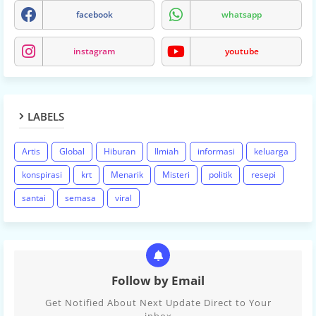
facebook
whatsapp
instagram
youtube
LABELS
Artis
Global
Hiburan
Ilmiah
informasi
keluarga
konspirasi
krt
Menarik
Misteri
politik
resepi
santai
semasa
viral
Follow by Email
Get Notified About Next Update Direct to Your