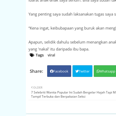
ibarat anak-anak saya sendiri. Bila saya sudah ta
Yang penting saya sudah laksanakan tugas saya s
“Kena ingat, keibubapaan yang buruk akan mengh
Apapun, selidik dahulu sebelum menangkan ana
yang 'nakal' itu daripada ibu bapa.
Tags
viral
Facebook
Twitter
Whatsapp
OLDER
7 Selebriti Wanita Popular Ini Sudah Bergelar Hajah Tapi M
Tampil Terbuka dan Berpakaian Seksi