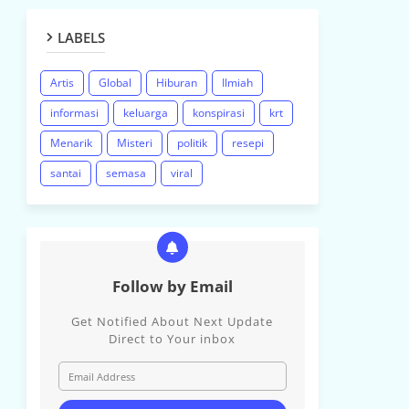
LABELS
Artis
Global
Hiburan
Ilmiah
informasi
keluarga
konspirasi
krt
Menarik
Misteri
politik
resepi
santai
semasa
viral
Follow by Email
Get Notified About Next Update
Direct to Your inbox