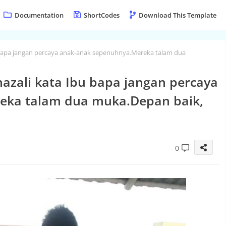
Documentation
ShortCodes
Download This Template
bu bapa jangan percaya anak-anak sepenuhnya.Mereka talam dua
hazali kata Ibu bapa jangan percaya
eka talam dua muka.Depan baik,
0