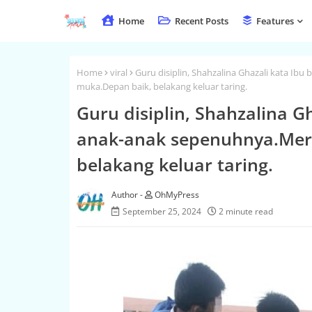
Home
Recent Posts
Features
Home
viral
Guru disiplin, Shahzalina Ghazali kata I
muka.Depan baik, belakang keluar taring.
Guru disiplin, Shahzalina G
anak-anak sepenuhnya.Mer
belakang keluar taring.
OhMyPress
September 25, 2024
2 minute read