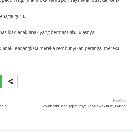
k peduli lagi, lihat muka kamu pun saya akan buat tak kenal.
ebagai guru.
asilkan anak-anak yang bermasalah,” ulasnya.
k-anak. Kadangkala mereka sembunyikan perangai mereka
NEWER
asih
“Awak tahu apa sepatutnya yang awak buat, Fattah”